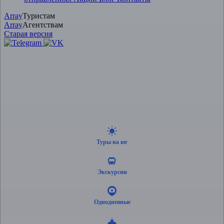
Array
Туристам
Array
Агентствам
Старая версия
Отдых мечты за пару кликов
Туры на юг
Экскурсии
Однодневные