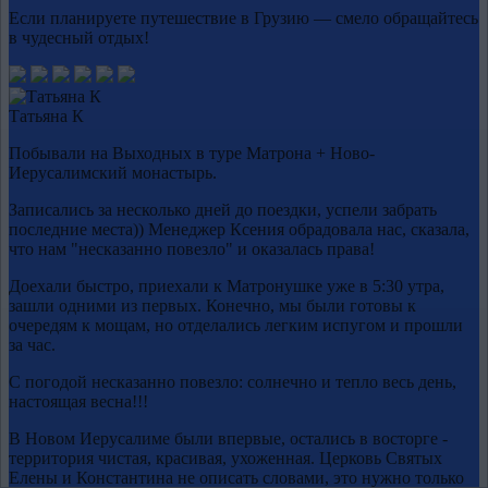
Если планируете путешествие в Грузию — смело обращайтесь
в чудесный отдых!
Татьяна К
Побывали на Выходных в туре Матрона + Ново-
Иерусалимский монастырь.
Записались за несколько дней до поездки, успели забрать
последние места)) Менеджер Ксения обрадовала нас, сказала,
что нам "несказанно повезло" и оказалась права!
Доехали быстро, приехали к Матронушке уже в 5:30 утра,
зашли одними из первых. Конечно, мы были готовы к
очередям к мощам, но отделались легким испугом и прошли
за час.
С погодой несказанно повезло: солнечно и тепло весь день,
настоящая весна!!!
В Новом Иерусалиме были впервые, остались в восторге -
территория чистая, красивая, ухоженная. Церковь Святых
Елены и Константина не описать словами, это нужно только