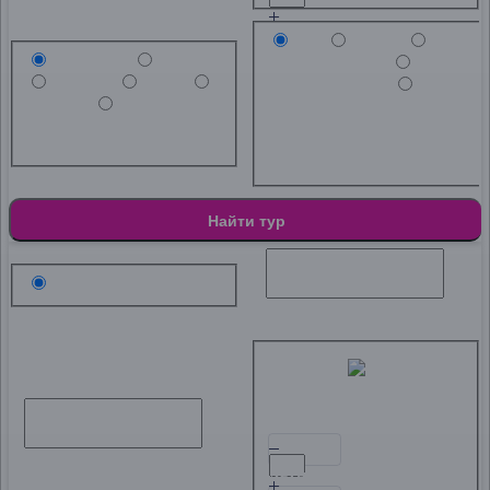
Тип
Любой
Транспорт
Любой
Краткосрочный
Самолет
Поезд
Среднесрочный
Автобус
Речной круиз
Долгосрочный
Любой
Самолет
Поезд
Любой
Краткосрочный
Автобус
Речной круиз
Среднесрочный
Долгосрочный
Найти тур
Направление
Дата от
Туристы
Взрослые
Старше 14 лет
Дата до
Дети
От 1 до 14 лет