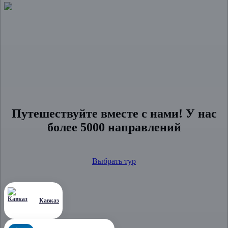
туроператоров РТО
021180
по всей России
Путешествуйте вместе с нами!
У нас
более 5000 направлений
Выбрать тур
Кавказ