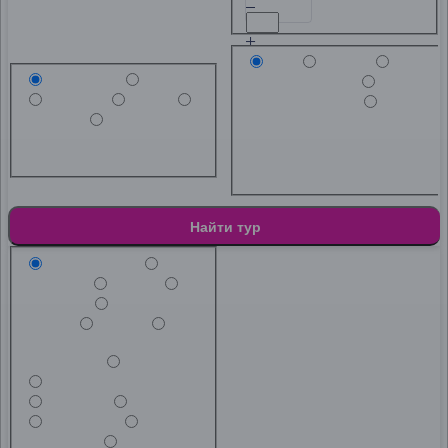
Тип
Любой
Транспорт
Любой
Краткосрочный
Самолет
Поезд
Среднесрочный
Автобус
Речной круиз
Долгосрочный
Любой
Самолет
Поезд
Любой
Краткосрочный
Автобус
Речной круиз
Среднесрочный
Долгосрочный
Найти тур
Направление
Беларусь
Грузия
Дагестан
Золотое
кольцо
Кавказ
Казань, Йошкар‑Ола,
Чебоксары
Кострома
Крым Экскурсионный
Матрона
Москва
Мурманск
Санкт-
Петербург
Нижний