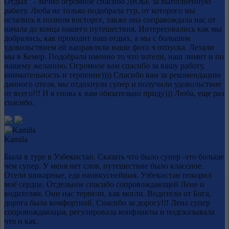
Отдых" - лично огромное спасибо ЛЮБЕ за выполненную
работу. Люба не только подобрала тур, от которого мы
остались в полном восторге, также она соправождала нас от
начала до конца нашего путешествия. Интересовались как мы
добрались, как проходит наш отдых, а мы с большим
удовольствием ей направляли наши фото ч отпуска. Летали
мы в Кемер. Подобрала именно то что хотели, наш лимит и по
нашему желанию. Огромное вам спасибо за вашу работу,
внимательность и терпение)))) Спасибо вам за рекомендацию
данного отеля, мы отдохнули супер и получили удовольствие
от всего!!! И я снова к вам обязательно приду))) Люба, еще раз
спасибо.
Kamila
Была в туре в Узбекистан. Сказать что было супер -это больше
чем супер. У меня нет слов, путешествие было классное.
Отели шикарные, еда наивкуснейшая. Узбекистан покорил
моё сердце. Отдельное спасибо сопровождающей Лене и
водителям. Они нас терпели, как могли. Водители от Бога,
дорога была комфортной. Спасибо за дорогу!!! Лена супер
сопровождающая, регулировала конфликты и подсказывала
что и как.