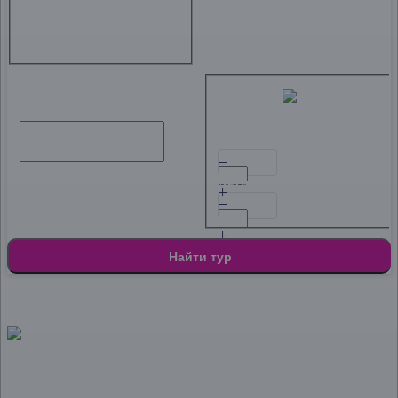
Пицунда
Самара
Санкт-
Петербург
Севастополь
Феодосия
Ярославль
Туристы
Взрослые
Старше 14 лет
Дата до
Дети
От 1 до 14 лет
Найти тур
Сертифицированный
туроператор
5000 великолепных туров
в реестре