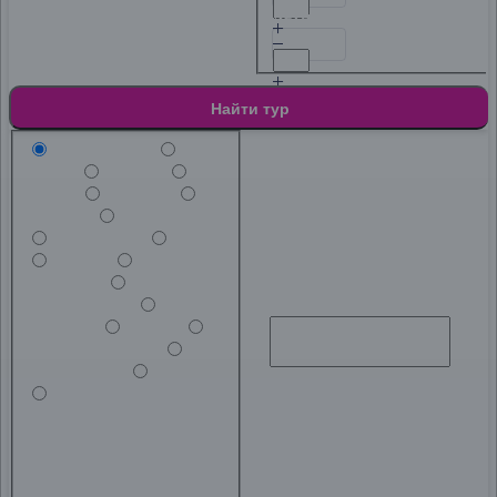
Дети
От 1 до 14 лет
Найти тур
Направление
Адлер
Алушта
Анапа
Беларусь
Дербент
Евпатория
Лазаревское
Минск
Москва
Нижний
Новгород
Петрозаводск
Пицунда
Самара
Санкт-Петербург
Севастополь
Феодосия
Дата от
Ярославль
Адлер
Алушта
Анапа
Беларусь
Дербент
Евпатория
Лазаревское
Минск
Москва
Нижний
Новгород
Петрозаводск