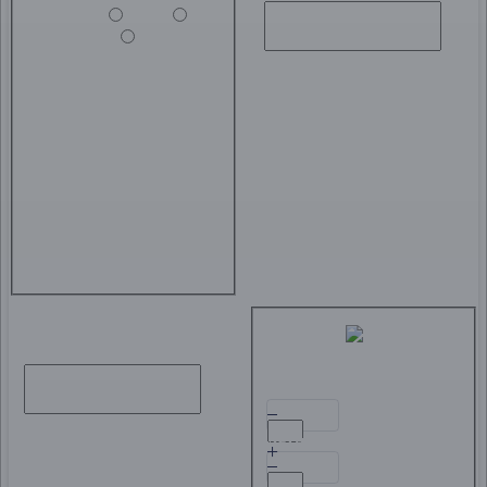
Новгород
Плёс
Узбекистан
Туры
выходного дня
Дата от
Беларусь
Грузия
Дагестан
Золотое кольцо
Кавказ
Казань, Йошкар‑Ола,
Чебоксары
Кострома
Крым Экскурсионный
Матрона
Москва
Мурманск
Санкт-
Петербург
Нижний
Новгород
Плёс
Узбекистан
Туры
выходного дня
Туристы
Взрослые
Старше 14 лет
Дата до
Дети
От 1 до 14 лет