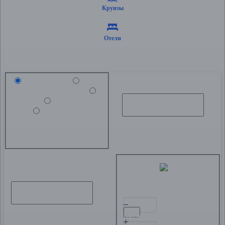
Круизы
Отели
Направление
Краснодарский Край
Абхазия
Азовское
море
Крым
Краснодарский Край
Дата от
Абхазия
Азовское море
Крым
Туристы
Взрослые
Старше 14 лет
Дата до
Дети
От 1 до 14 лет