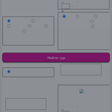
Тип
Любой
Транспорт
Любой
Краткосрочный
Самолет
Поезд
Среднесрочный
Автобус
Речной круиз
Долгосрочный
Любой
Самолет
Поезд
Любой
Краткосрочный
Автобус
Речной круиз
Среднесрочный
Долгосрочный
Найти тур
Направление
Дата от
Туристы
Взрослые
Старше 14 лет
Дата до