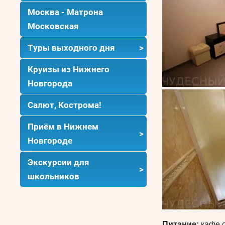
Москва - Матрона
Московская
Туры выходного дня
Круизы из Нижнего
Новгорода
Салют, Кострома!
Приём в Нижнем
Новгороде
Экскурсии для
школьников
Питание:
кафе с