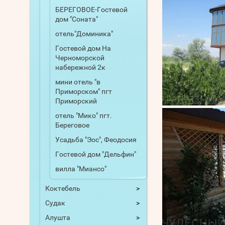
БЕРЕГОВОЕ-Гостевой
дом "Соната"
отель"Доминика"
Гостевой дом На
Черноморской
набережной 2к
мини отель "в
Приморском" пгт
Приморский
отель "Мико" пгт.
Береговое
Усадьба "Эос", Феодосия
Гостевой дом "Дельфин"
вилла "Миансо"
Коктебель
Судак
Алушта