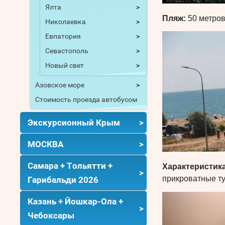
Ялта
Пляж:
50 метров
Николаевка
Евпатория
Севастополь
Новый свет
Азовское море
Стоимость проезда автобусом
Экскурсионный Крым
МОСКВА
Самара + Тольятти +
Характеристик
прикроватные ту
Гарибальди 2026
Казань + Йошкар-Ола +
Чебоксары