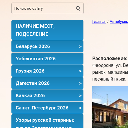
Главная
/
Автобусны
НАЛИЧИЕ МЕСТ,
ПОДСЕЛЕНИЕ
Беларусь 2026
Узбекистан 2026
Расположение:
Феодосия, ул. В
Грузия 2026
рынок, магазины
песчаный пляж.
Дагестан 2026
Кавказ 2026
Санкт-Петербург 2026
Узоры русской старины:
тур по Золотому кольцу