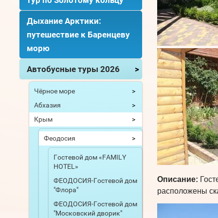
Дыхание Арктики:
путешествие к Баренцеву
морю
Автобусные туры 2026
Чёрное море
Абхазия
Крым
Феодосия
Гостевой дом «FAMILY
HOTEL»
Описание:
Госте
ФЕОДОСИЯ-Гостевой дом
"Флора"
расположены ска
ФЕОДОСИЯ-Гостевой дом
"Московский дворик"