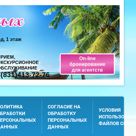
д, 1 этаж
ПРИЕМ,
On-line
ЭКСКУРСИОННОЕ
бронирование
ОБСЛУЖИВАНИЕ
для агентств
8(831)413-72-76
ОЛИТИКА
СОГЛАСИЕ НА
УСЛОВИЯ
БРАБОТКИ
ОБРАБОТКУ
ИСПОЛЬЗОВАН
ЕРСОНАЛЬНЫХ
ПЕРСОНАЛЬНЫХ
ФАЙЛОВ COOKI
ДАННЫХ
ДАННЫХ